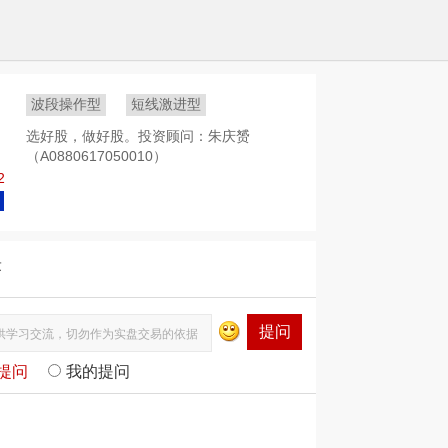
波段操作型
短线激进型
选好股，做好股。投资顾问：朱庆赟
（A0880617050010）
2
答
提问
提问
我的提问