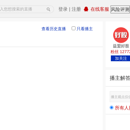
登录
|
注册
在线客服
风险评测
查看历史直播
只看播主
益盟好股
粉丝 1277
加关注
播主解
所有人