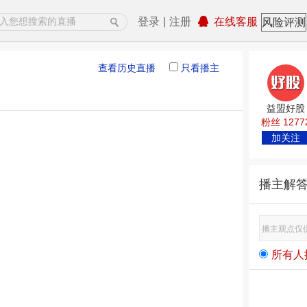
登录
|
注册
在线客服
风险评测
查看历史直播
只看播主
益盟好股
粉丝 1277
加关注
播主解
所有人