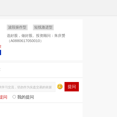
波段操作型
短线激进型
选好股，做好股。投资顾问：朱庆赟
（A0880617050010）
2
答
提问
提问
我的提问