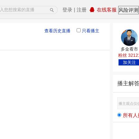
登录
|
注册
在线客服
风险评测
查看历史直播
只看播主
多金看市
粉丝 3212
加关注
播主解
所有人